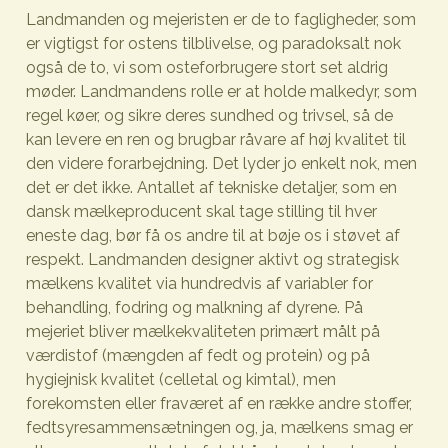
Landmanden og mejeristen er de to fagligheder, som
er vigtigst for ostens tilblivelse, og paradoksalt nok
også de to, vi som osteforbrugere stort set aldrig
møder. Landmandens rolle er at holde malkedyr, som
regel køer, og sikre deres sundhed og trivsel, så de
kan levere en ren og brugbar råvare af høj kvalitet til
den videre forarbejdning. Det lyder jo enkelt nok, men
det er det ikke. Antallet af tekniske detaljer, som en
dansk mælkeproducent skal tage stilling til hver
eneste dag, bør få os andre til at bøje os i støvet af
respekt. Landmanden designer aktivt og strategisk
mælkens kvalitet via hundredvis af variabler for
behandling, fodring og malkning af dyrene. På
mejeriet bliver mælkekvaliteten primært målt på
værdistof (mængden af fedt og protein) og på
hygiejnisk kvalitet (celletal og kimtal), men
forekomsten eller fraværet af en række andre stoffer,
fedtsyresammensætningen og, ja, mælkens smag er