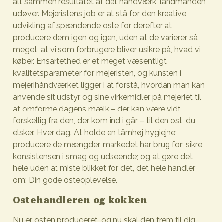
alt sammen resultatet af det håndværk, landmanden
udøver. Mejeristens job er at stå for den kreative
udvikling af spændende oste for derefter at
producere dem igen og igen, uden at de varierer så
meget, at vi som forbrugere bliver usikre på, hvad vi
køber. Ensartethed er et meget væsentligt
kvalitetsparameter for mejeristen, og kunsten i
mejerihåndværket ligger i at forstå, hvordan man kan
anvende sit udstyr og sine virkemidler på mejeriet til
at omforme dagens mælk – der kan være vidt
forskellig fra den, der kom ind i går – til den ost, du
elsker. Hver dag. At holde en tårnhøj hygiejne;
producere de mængder, markedet har brug for; sikre
konsistensen i smag og udseende; og at gøre det
hele uden at miste blikket for det, det hele handler
om: Din gode osteoplevelse.
Ostehandleren og kokken
Nu er osten produceret, og nu skal den frem til dig.