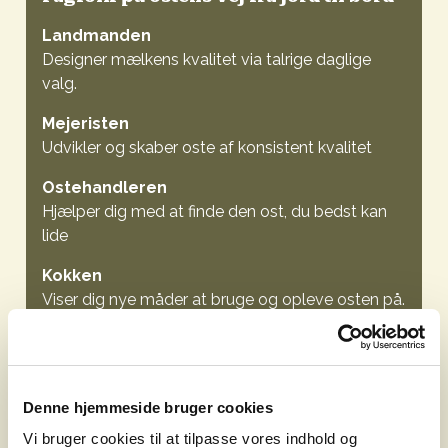
Landmanden
Designer mælkens kvalitet via talrige daglige
valg.
Mejeristen
Udvikler og skaber oste af konsistent kvalitet
Ostehandleren
Hjælper dig med at finde den ost, du bedst kan
lide
Kokken
Viser dig nye måder at bruge og opleve osten på.
Ostens vej fra jord til bord involverer en række
fagfolk, hvis arbejde vi er bekendt med og måske
Denne hjemmeside bruger cookies
endda bevidst om, når vi sætter tænderne i den gule
Vi bruger cookies til at tilpasse vores indhold og
skive på bollen. Men inden vi opsummerer de vigtige