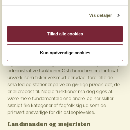
Grossisterne sætter en ære i at modne ostene færdig
til restauranterne, så de er helt perfekt spiseklar, når
de rammer tallerkenerne. En ofte overset
Vis detaljer
gastronomisk kunst, der hæver mange grossister
langt over den banale grundfunktion engrossalg. Og
Tillad alle cookies
så må vi heller ikke glemme kontorfolket, hvis rolle
det er at supportere alle mejeriindustriens processer
fra landbrug over produktudvikling og produktion til
Kun nødvendige cookies
miljø, lovgivning, ledelse, økonomi, salg, marketing, pr
og kommunikation og et hav af andre rådgivende og
administrative funktioner. Ostebranchen er et intrikat
urværk, som tikker velsmurt derudad, fordi alle de
små led og stationer på vejen gør lige præcis det, de
er allerbedst til. Nogle funktioner må dog siges at
være mere fundamentale end andre, og her skiller
særligt fire kategorier af fagfolk sig ud som de
primært ansvarlige for din osteoplevelse.
Landmanden og mejeristen