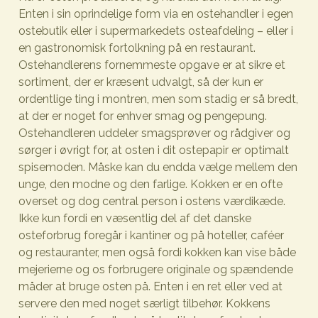
Enten i sin oprindelige form via en ostehandler i egen
ostebutik eller i supermarkedets osteafdeling – eller i
en gastronomisk fortolkning på en restaurant.
Ostehandlerens fornemmeste opgave er at sikre et
sortiment, der er kræsent udvalgt, så der kun er
ordentlige ting i montren, men som stadig er så bredt,
at der er noget for enhver smag og pengepung.
Ostehandleren uddeler smagsprøver og rådgiver og
sørger i øvrigt for, at osten i dit ostepapir er optimalt
spisemoden. Måske kan du endda vælge mellem den
unge, den modne og den farlige. Kokken er en ofte
overset og dog central person i ostens værdikæde.
Ikke kun fordi en væsentlig del af det danske
osteforbrug foregår i kantiner og på hoteller, caféer
og restauranter, men også fordi kokken kan vise både
mejerierne og os forbrugere originale og spændende
måder at bruge osten på. Enten i en ret eller ved at
servere den med noget særligt tilbehør. Kokkens