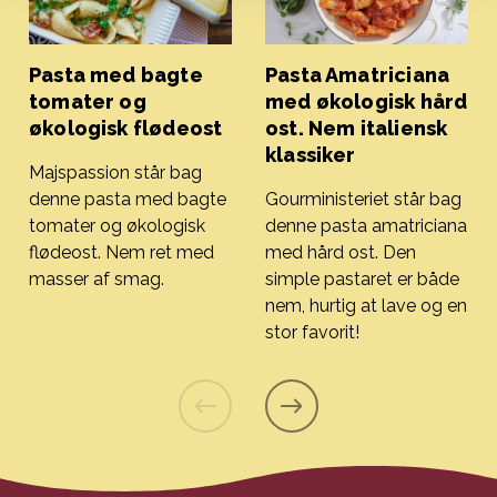
Pasta med bagte
Pasta Amatriciana
tomater og
med økologisk hård
økologisk flødeost
ost. Nem italiensk
klassiker
Majspassion står bag
denne pasta med bagte
Gourministeriet står bag
tomater og økologisk
denne pasta amatriciana
flødeost. Nem ret med
med hård ost. Den
masser af smag.
simple pastaret er både
Pasta med bagte tomater og økologisk flødeost
nem, hurtig at lave og en
stor favorit!
Pasta Amatriciana med økolog