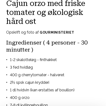
Cajun orzo med friske
tomater og økologisk
hård ost
Opskrift og foto af
GOURMINISTERIET
Ingredienser ( 4 personer - 30
minutter )
1-2 skalotteløg - finthakket
3 fed hvidløg
400 g cherrytomater - halveret
2½ spsk cajun krydderi
1 dl hvidvin (kan erstattes af bouillon)
400 g orzo
7-8 dl kyllingebouillon