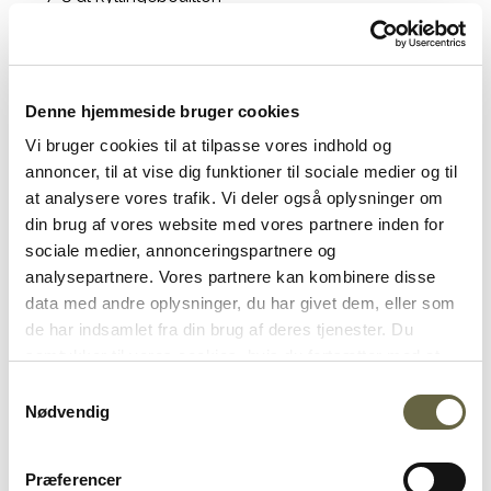
1 dl fløde
75 g økologisk hård ost - fintrevet
10 stilke frisk basilikum (bladene heraf)
Denne hjemmeside bruger cookies
Olie
Vi bruger cookies til at tilpasse vores indhold og
Salt og friskkværnet peber
annoncer, til at vise dig funktioner til sociale medier og til
at analysere vores trafik. Vi deler også oplysninger om
Sådan gør du
din brug af vores website med vores partnere inden for
Varm en pande op, og steg løgene klare i en god sjat
sociale medier, annonceringspartnere og
olie.
analysepartnere. Vores partnere kan kombinere disse
data med andre oplysninger, du har givet dem, eller som
Tilsæt tomater og hvidløg, og varm det igennem et
de har indsamlet fra din brug af deres tjenester. Du
par minutter, og drys derefter krydderiet over.
samtykker til vores cookies, hvis du fortsætter med at
anvende vores hjemmeside. Se hvilke cookies der
Samtykkevalg
Hæld hvidvinen ved, og lad den koge inde et øjeblik,
anvendes på ostogko.dk og ændre dit samtykke
her
.
Nødvendig
og tilsæt derefter orzo og halvdelen af bouillonen.
Tilbered din orzo, som du vil tilberede risotto. Tilsæt
Præferencer
løbende bouillon, og rør i den jævnligt, så den ikke