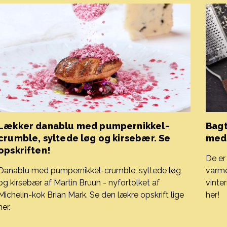
Lækker danablu med pumpernikkel-
Bagt
crumble, syltede løg og kirsebær. Se
med 
opskriften!
De er
Danablu med pumpernikkel-crumble, syltede løg
varme
og kirsebær af Martin Bruun - nyfortolket af
vinter
Michelin-kok Brian Mark. Se den lækre opskrift lige
her!
Bagte
her.
Lækker danablu med pumpernikkel-crumble, syltede løg og ki