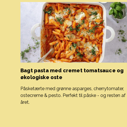
Bagt pasta med cremet tomatsauce og
økologiske oste
Påsketærte med grønne asparges, cherrytomater,
ostecreme & pesto. Perfekt til påske - og resten af
året.
Bagt pasta med cremet tomatsauce og økologiske