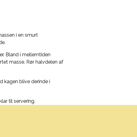
massen i en smurt
de.
er. Bland i mellemtiden
tet masse. Rør halvdelen af
 kagen blive derinde i
r til servering.