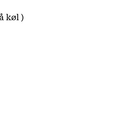
å køl )