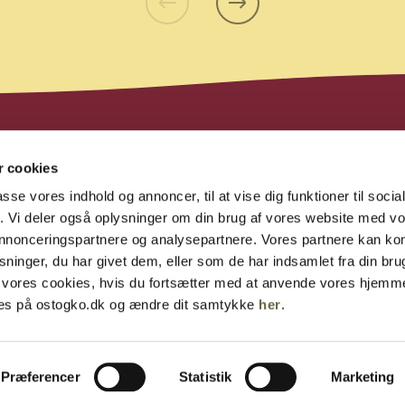
© Mejeriforeningen | Agro Food Park 26 | 8200 Aarhus N
 cookies
Telefon +45 8731 2000 og 3339 4000
passe vores indhold og annoncer, til at vise dig funktioner til soci
fik. Vi deler også oplysninger om din brug af vores website med v
Dette website er støttet af Mælkeafgiftsfonden
 annonceringspartnere og analysepartnere. Vores partnere kan k
ninger, du har givet dem, eller som de har indsamlet fra din bru
|
COOKIEPOLITIK
PRIVATLIVSPOLITIK
il vores cookies, hvis du fortsætter med at anvende vores hjemm
des på ostogko.dk og ændre dit samtykke
her
.
Præferencer
Statistik
Marketing