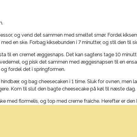
n.
rocessor, og vend det sammen med smeltet smør. Fordel kikse
med en ske. Forbag kiksebunden i 7 minutter, og stil den til si
asta til en cremet æggesnaps. Det kan sagtens tage 10 minutt
 hvedemel, og pisk det sammen med æggesnapsen til en ensar
og fordel det i springformen.
indbær, og bag cheesecaken i 1 time. Sluk for ovnen, men lad
ere. Kom til slut den bagte cheesecake på køl til næste dag.
 med flormelis, og top med creme fraiche. Herefter er den kla