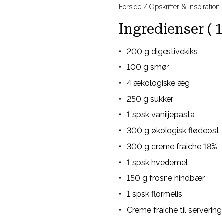
Forside
Opskrifter & inspiration
Ingredienser ( 1
200 g digestivekiks
100 g smør
4 ækologiske æg
250 g sukker
1 spsk vaniljepasta
300 g økologisk flødeost
300 g creme fraiche 18%
1 spsk hvedemel
150 g frosne hindbær
1 spsk flormelis
Creme fraiche til servering