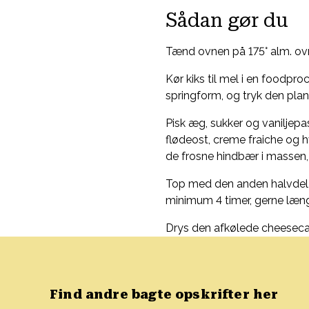
Sådan gør du
Tænd ovnen på 175° alm. ov
Kør kiks til mel i en foodp
springform, og tryk den plan 
Pisk æg, sukker og vaniljep
flødeost, creme fraiche og
de frosne hindbær i massen, 
Top med den anden halvdel h
minimum 4 timer, gerne læng
Drys den afkølede cheesecake
Find andre bagte opskrifter her