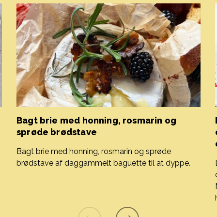
Bagt brie med honning, rosmarin og
sprøde brødstave
Bagt brie med honning, rosmarin og sprøde
brødstave af daggammelt baguette til at dyppe.
Bagt brie med honning, rosmarin og sprøde brødstave
 oste