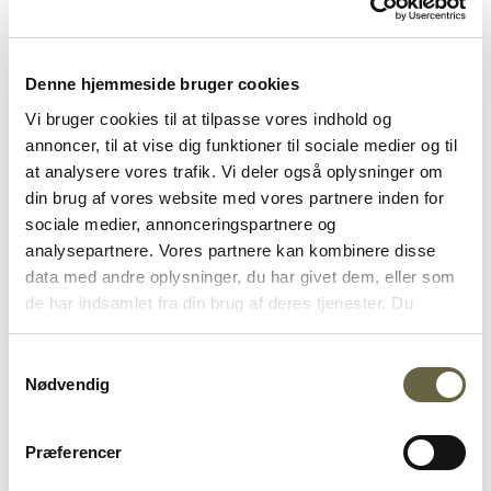
4 tykke skiver godt brød
350 g økologisk revet ost
Denne hjemmeside bruger cookies
Sådan gør du
Vi bruger cookies til at tilpasse vores indhold og
annoncer, til at vise dig funktioner til sociale medier og til
Skræl løgene, og skær dem i tynde skiver. Svits dem
at analysere vores trafik. Vi deler også oplysninger om
ved lav varme i smør og lidt olivenolie, til de er
din brug af vores website med vores partnere inden for
lysebrune og let karamelliserede. Det kan godt tage
sociale medier, annonceringspartnere og
en lille times tid. Rør jævnligt.
analysepartnere. Vores partnere kan kombinere disse
data med andre oplysninger, du har givet dem, eller som
Når løgene er bløde og dufter sødt, drysses lidt
de har indsamlet fra din brug af deres tjenester. Du
hvedemel over. Lad det bage igennem i et par
samtykker til vores cookies, hvis du fortsætter med at
minutter, og tilsæt så hvidvin og bouillon.
anvende vores hjemmeside. Se hvilke cookies der
Samtykkevalg
Tilsæt frisk timian og groft kværnet sort peber.
anvendes på ostogko.dk og ændre dit samtykke
her
.
Nødvendig
Lad suppen simre 15-20 min. Smag til med
sherryvineddike og salt.
Præferencer