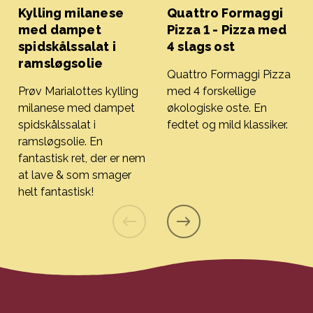
Kylling milanese
Quattro Formaggi
med dampet
Pizza 1 - Pizza med
spidskålssalat i
4 slags ost
ramsløgsolie
Quattro Formaggi Pizza
Prøv Marialottes kylling
med 4 forskellige
milanese med dampet
økologiske oste. En
spidskålssalat i
fedtet og mild klassiker.
Quattro Formaggi Pizza 1 - 
ramsløgsolie. En
fantastisk ret, der er nem
at lave & som smager
helt fantastisk!
Kylling milanese med dampet spidskålssalat i ramsløgsol