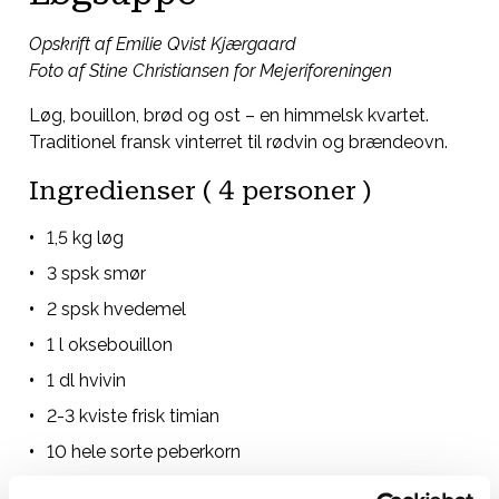
Opskrift af Emilie Qvist Kjærgaard
Foto af Stine Christiansen for Mejeriforeningen
Løg, bouillon, brød og ost – en himmelsk kvartet.
Traditionel fransk vinterret til rødvin og brændeovn.
Ingredienser ( 4 personer )
1,5 kg løg
3 spsk smør
2 spsk hvedemel
1 l oksebouillon
1 dl hvivin
2-3 kviste frisk timian
10 hele sorte peberkorn
Lidt sherryvineddike