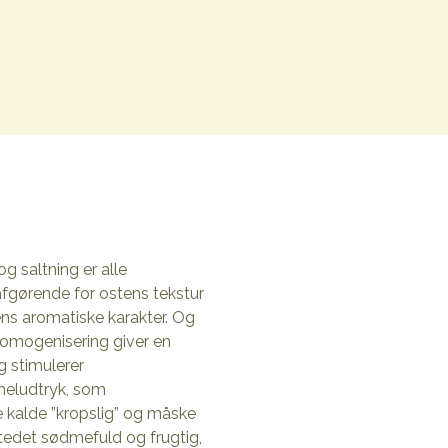
g saltning er alle
fgørende for ostens tekstur
ns aromatiske karakter. Og
 Homogenisering giver en
g stimulerer
mmeludtryk, som
le kalde ”kropslig” og måske
tedet sødmefuld og frugtig,