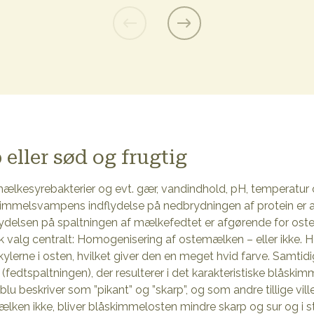
 eller sød og frugtig
ælkesyrebakterier og evt. gær, vandindhold, pH, temperatur o
kimmelsvampens indflydelse på nedbrydningen af protein er a
lydelsen på spaltningen af mælkefedtet er afgørende for oste
isk valg centralt: Homogenisering af ostemælken – eller ikke.
ylerne i osten, hvilket giver den en meget hvid farve. Samtidi
fedtspaltningen), der resulterer i det karakteristiske blåski
lu beskriver som ”pikant” og ”skarp”, og som andre tillige vil
lken ikke, bliver blåskimmelosten mindre skarp og sur og i s