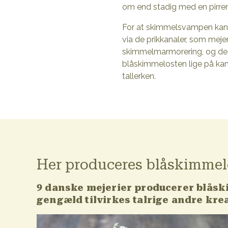
om end stadig med en pirre
For at skimmelsvampen kan u
via de prikkanaler, som meje
skimmelmarmorering, og de bi
blåskimmelosten lige på kan
tallerken.
Her produceres blåskimmel
9 danske mejerier producerer blåsk
gengæld tilvirkes talrige andre krea