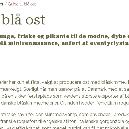
er
Guide til blå ost
 blå ost
 unge, friske og pikante til de modne, dybe
lå minirenæssance, anført af eventyrlystne 
ier har kun et fåtal valgt at producere ost med blåskimmel. H
 mærkeligt. Særligt når man tænker på, at Danmark med et sal
g på en sikker førsteplads som verdens største eksportør af 
l danske blåskimmelmejerier. Grunden hedder Penicillium roqu
t latinske navn for den skimmelsvamp, som anvendes i produkt
ranske roquefort til engelske stilton, italienske gorgonzola 
en livskraftig krabat, som meget hurtigt kan få det mikrobiel