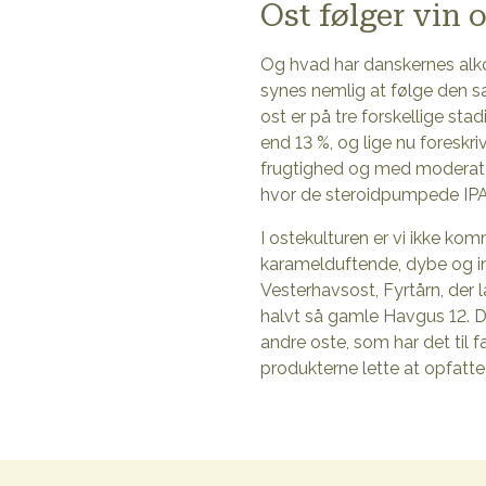
Ost følger vin o
Og hvad har danskernes alkoh
synes nemlig at følge den s
ost er på tre forskellige stad
end 13 %, og lige nu foreskr
frugtighed og med moderat 
hvor de steroidpumpede IPA/
I ostekulturen er vi ikke ko
karamelduftende, dybe og i
Vesterhavsost, Fyrtårn, der
halvt så gamle Havgus 12. 
andre oste, som har det til f
produkterne lette at opfatt