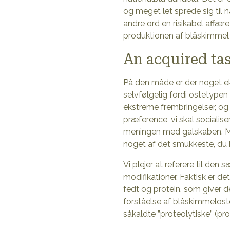
og meget let sprede sig til 
andre ord en risikabel affær
produktionen af blåskimmel 
An acquired ta
På den måde er der noget ek
selvfølgelig fordi ostetypen
ekstreme frembringelser, og 
præference, vi skal socialis
meningen med galskaben. Men
noget af det smukkeste, du 
Vi plejer at referere til d
modifikationer. Faktisk er 
fedt og protein, som giver den
forståelse af blåskimmelos
såkaldte ”proteolytiske” (pro