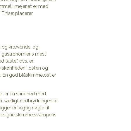
immel i mejeriet er med
 Thise; placerer
en og krævende, og
 af gastronomiens mest
d taste”, dvs. en
ve skønheden i osten og
e. En god blåskimmelost er
det er en sandhed med
r særligt nedbrydningen af
igger en vigtig nøgle til
t designe skimmelsvampens