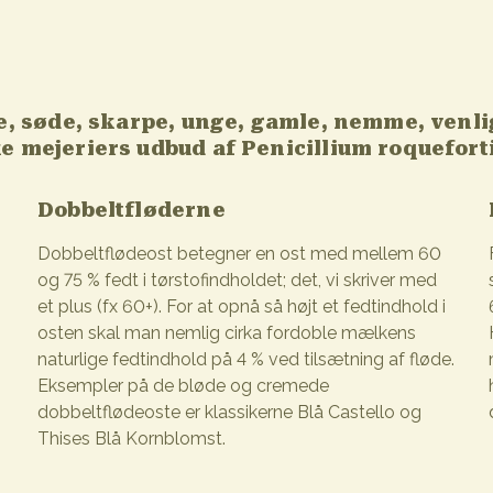
de, søde, skarpe, unge, gamle, nemme, venl
e mejeriers udbud af Penicillium roqueforti
Dobbeltfløderne
Dobbeltflødeost betegner en ost med mellem 60
og 75 % fedt i tørstofindholdet; det, vi skriver med
et plus (fx 60+). For at opnå så højt et fedtindhold i
osten skal man nemlig cirka fordoble mælkens
naturlige fedtindhold på 4 % ved tilsætning af fløde.
Eksempler på de bløde og cremede
dobbeltflødeoste er klassikerne Blå Castello og
Thises Blå Kornblomst.