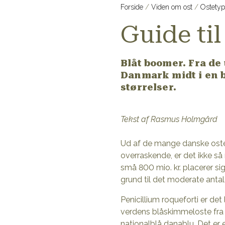
Forside
Viden om ost
Ostetyp
Guide til
Blåt boomer. Fra de
Danmark midt i en b
størrelser.
Tekst af Rasmus Holmgård
Ud af de mange danske oster
overraskende, er det ikke så
små 800 mio. kr. placerer si
grund til det moderate anta
Penicillium roqueforti er de
verdens blåskimmeloste fra f
nationalblå danablu. Det er 