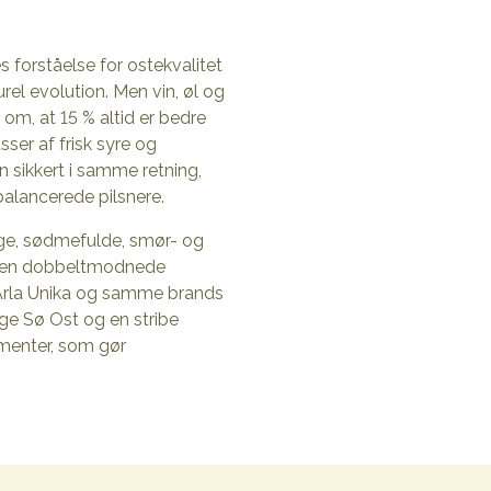
 forståelse for ostekvalitet
l evolution. Men vin, øl og
n om, at 15 % altid er bedre
ser af frisk syre og
sikkert i samme retning,
alancerede pilsnere.
rige, sødmefulde, smør- og
r den dobbeltmodnede
a Arla Unika og samme brands
e Sø Ost og en stribe
lementer, som gør