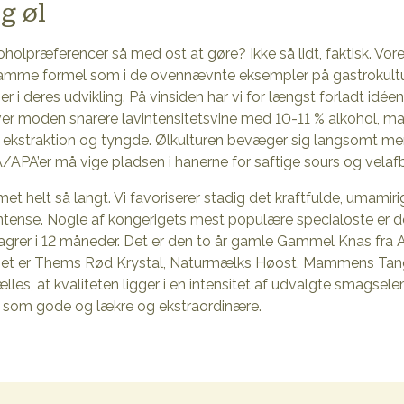
g øl
olpræferencer så med ost at gøre? Ikke så lidt, faktisk. Vores
amme formel som i de ovennævnte eksempler på gastrokulture
ier i deres udvikling. På vinsiden har vi for længst forladt idée
iver moden snarere lavintensitetsvine med 10-11 % alkohol, mas
ekstraktion og tyngde. Ølkulturen bevæger sig langsomt men 
APA’er må vige pladsen i hanerne for saftige sours og velafb
mmet helt så langt. Vi favoriserer stadig det kraftfulde, umami
ntense. Nogle af kongerigets mest populære specialoste e
 lagrer i 12 måneder. Det er den to år gamle Gammel Knas fr
Det er Thems Rød Krystal, Naturmælks Høost, Mammens Tang
ælles, at kvaliteten ligger i en intensitet af udvalgte smagse
e som gode og lækre og ekstraordinære.