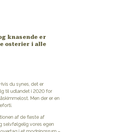
 og knasende er
osterier i alle
vis du synes, det er
g til udlandet i 2020 for
blåskimmelost. Men der er en
eforti.
ionen af de fleste af
og selvfølgelig vores egen
le overtag i et modningsrum –