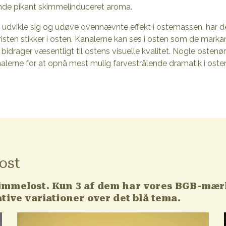
nde pikant skimmelinduceret aroma.
dvikle sig og udøve ovennævnte effekt i ostemassen, har den 
risten stikker i osten. Kanalerne kan ses i osten som de marka
drager væsentligt til ostens visuelle kvalitet. Nogle ostenør
alerne for at opnå mest mulig farvestrålende dramatik i ost
ost
immelost. Kun 3 af dem har vores BGB-mær
tive variationer over det blå tema.