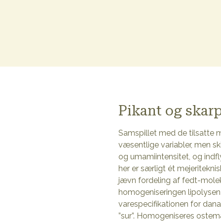
Pikant og skarp
Samspillet med de tilsatte m
væsentlige variabler, men s
og umamiintensitet, og indf
her er særligt ét mejeritekn
jævn fordeling af fedt-molek
homogeniseringen lipolysen (
varespecifikationen for danab
”sur”. Homogeniseres ostemæ