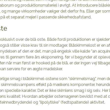
naborum og produktionsmateriel i øvrigt. At introducere blåsk
e, og mange virksomheder vælger det derfor fra. Eller gør som
på et separat mejeri i passende sikkerhedsafstand.
ste
sklusivt over de blå oste. Både fordi produktionen er sjæld
 også stiller visse krav til sin modtager. Blåskimmelost er en
nydelsen af den er det, man på engelsk ville kalde ”an acquire
eres til gennem flere års eksponering, før vi begynder at ople
 når man først er hooked på de blå, er der ingen vej tilbag
kan servere for en ægte madelsker.
en særlige smag i blåskimmel-ostene som ”skimmelsmag”, men 
det skimmelsvampens effekt på mælkens komponenter, herunde
 specielle karakter. Det er ikke skimlens smag i sig selv. Her l
tens kvalitet: Hvordan arbejder ostemageren bevidst med a
teinnedbrydende) og ”lipolytiske” (fedtspaltende) aktivitet.