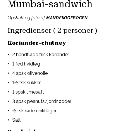
Mumbai-sandwich
Opskrift og foto af
MANDEKOGEBOGEN
Ingredienser ( 2 personer )
Koriander-chutney
2 håndfulde frisk koriander
1 fed hvidløg
4 spsk olivenolie
1½ tsk sukker
1 spsk limesaft
3 spsk peanuts/jordnødder
½ tsk røde chiliflager
Salt