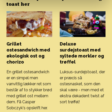
toast her
Grillet
Deluxe
ostesandwich med
surdejstoast med
økologisk ost og
syltede morkler og
chorizo
trøffel
En grillet ostesandwich
Luksus-surdejstoast, der
er en simpel men
er præcis så
vanvittig lækker ret som
ostesnasket, som den
består af to stykker brød
skal være - men med et
med grillet ost mellem
ekstra dekadent twist af
dem. Få Casper
sort trøffel!
Deluxe surdejstoast med sylt
Sobczyk's opskrift her.