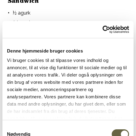
Sandwich
½ agurk
3 tomater
1 rødløg
4 skiver brød - surdej, toast, baguette, etc.
Denne hjemmeside bruger cookies
100 g gul fast økologisk øst
Vi bruger cookies til at tilpasse vores indhold og
1 tsk garam masala
annoncer, til at vise dig funktioner til sociale medier og til
60 g smør til stegning
at analysere vores trafik. Vi deler også oplysninger om
din brug af vores website med vores partnere inden for
Sådan gør du
sociale medier, annonceringspartnere og
analysepartnere. Vores partnere kan kombinere disse
Bland alle ingredienserne til din chutney i enten en lille
data med andre oplysninger, du har givet dem, eller som
skål eller foodprocessor — og blend det til en grov
de har indsamlet fra din brug af deres tjenester. Du
masse. Der må stadigvæk gerne være konsistens og
samtykker til vores cookies, hvis du fortsætter med at
knasende. Smag til med salt og stil det til side.
anvende vores hjemmeside. Se hvilke cookies der
Samtykkevalg
anvendes på ostogko.dk og ændre dit samtykke
her
.
Skær agurk, tomat og rødløg i tynde skiver — stil klar.
Nødvendig