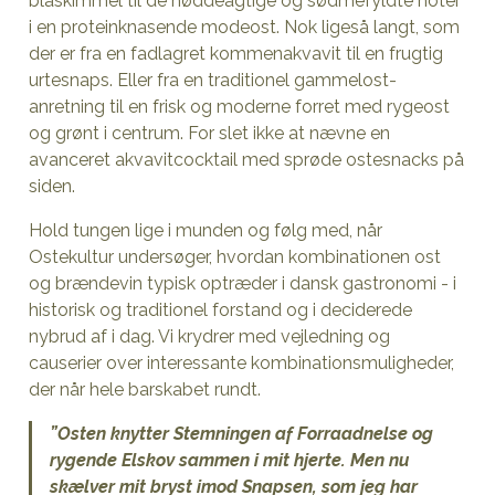
blåskimmel til de nøddeagtige og sødmefyldte noter
i en proteinknasende modeost. Nok ligeså langt, som
der er fra en fadlagret kommenakvavit til en frugtig
urtesnaps. Eller fra en traditionel gammelost-
anretning til en frisk og moderne forret med rygeost
og grønt i centrum. For slet ikke at nævne en
avanceret akvavitcocktail med sprøde ostesnacks på
siden.
Hold tungen lige i munden og følg med, når
Ostekultur undersøger, hvordan kombinationen ost
og brændevin typisk optræder i dansk gastronomi - i
historisk og traditionel forstand og i deciderede
nybrud af i dag. Vi krydrer med vejledning og
causerier over interessante kombinationsmuligheder,
der når hele barskabet rundt.
”Osten knytter Stemningen af Forraadnelse og
rygende Elskov sammen i mit hjerte. Men nu
skælver mit bryst imod Snapsen, som jeg har