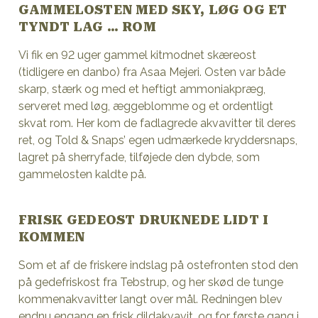
GAMMELOSTEN MED SKY, LØG OG ET
TYNDT LAG … ROM
Vi fik en 92 uger gammel kitmodnet skæreost
(tidligere en danbo) fra Asaa Mejeri. Osten var både
skarp, stærk og med et heftigt ammoniakpræg,
serveret med løg, æggeblomme og et ordentligt
skvat rom. Her kom de fadlagrede akvavitter til deres
ret, og Told & Snaps’ egen udmærkede kryddersnaps,
lagret på sherryfade, tilføjede den dybde, som
gammelosten kaldte på.
FRISK GEDEOST DRUKNEDE LIDT I
KOMMEN
Som et af de friskere indslag på ostefronten stod den
på gedefriskost fra Tebstrup, og her skød de tunge
kommenakvavitter langt over mål. Redningen blev
endnu engang en frisk dildakvavit, og for første gang i