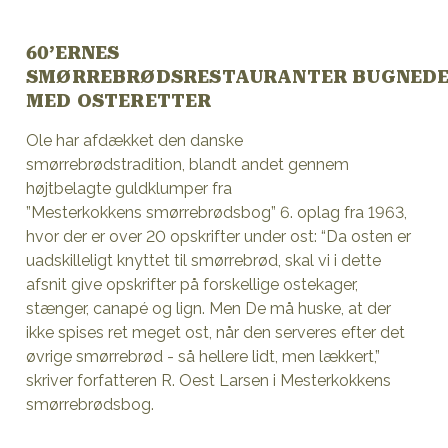
60’ERNES
SMØRREBRØDSRESTAURANTER BUGNED
MED OSTERETTER
Ole har afdækket den danske
smørrebrødstradition, blandt andet gennem
højtbelagte guldklumper fra
”Mesterkokkens smørrebrødsbog” 6. oplag fra 1963,
hvor der er over 20 opskrifter under ost: “Da osten er
uadskilleligt knyttet til smørrebrød, skal vi i dette
afsnit give opskrifter på forskellige ostekager,
stænger, canapé og lign. Men De må huske, at der
ikke spises ret meget ost, når den serveres efter det
øvrige smørrebrød - så hellere lidt, men lækkert,”
skriver forfatteren R. Oest Larsen i Mesterkokkens
smørrebrødsbog.