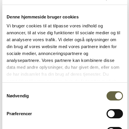
Denne hjemmeside bruger cookies
Kryddersnapse og ost anno 2019
Vi bruger cookies til at tilpasse vores indhold og
annoncer, til at vise dig funktioner til sociale medier og til
Få restauratører har løftet den danske
at analysere vores trafik. Vi deler også oplysninger om
smørrebrødsscene som Adam Aamann. Men Adam
din brug af vores website med vores partnere inden for
har ikke alene moderniseret smørrebrødstraditionen
sociale medier, annonceringspartnere og
på tallerkenen - han har også formået at støve
analysepartnere. Vores partnere kan kombinere disse
morfars gamle kommensnaps af. Der er nemlig ikke
data med andre oplysninger, du har givet dem, eller som
meget gammelost og ”ubehageligt lugt i stuen” over
de har indsamlet fra din brug af deres tjenester. Du
Adams oste- og brændevinsparringer: ”Overordnet er
samtykker til vores cookies, hvis du fortsætter med at
hjemmelavet kryddersnaps utroligt velegnet til de
anvende vores hjemmeside. Se hvilke cookies der
Samtykkevalg
fleste typer oste, da de som regel er afrundet med en
anvendes på ostogko.dk og ændre dit samtykke
her
.
Nødvendig
smule sødme fra tilsætningen af bær, frugt, krydderier
eller urter og dermed har en lidt lavere alkoholprocent
Præferencer
end akvavit, som også er mere stringent,” forklarer
Adam Aamann, indehaver af fire restauranter i
København.