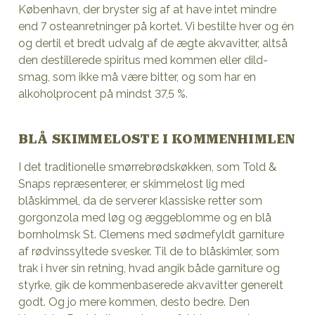
København, der bryster sig af at have intet mindre
end 7 osteanretninger på kortet. Vi bestilte hver og én
og dertil et bredt udvalg af de ægte akvavitter, altså
den destillerede spiritus med kommen eller dild-
smag, som ikke må være bitter, og som har en
alkoholprocent på mindst 37,5 %.
BLÅ SKIMMELOSTE I KOMMENHIMLEN
I det traditionelle smørrebrødskøkken, som Told &
Snaps repræsenterer, er skimmelost lig med
blåskimmel, da de serverer klassiske retter som
gorgonzola med løg og æggeblomme og en blå
bornholmsk St. Clemens med sødmefyldt garniture
af rødvinssyltede svesker. Til de to blåskimler, som
trak i hver sin retning, hvad angik både garniture og
styrke, gik de kommenbaserede akvavitter generelt
godt. Og jo mere kommen, desto bedre. Den