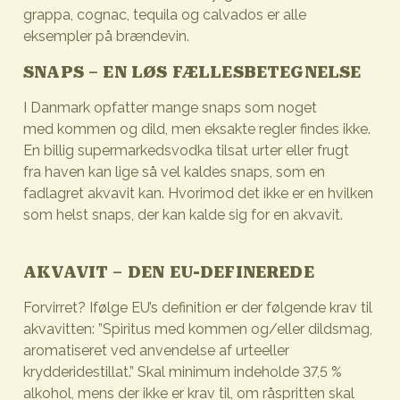
grappa, cognac, tequila og calvados er alle
eksempler på brændevin.
SNAPS – EN LØS FÆLLESBETEGNELSE
I Danmark opfatter mange snaps som noget
med kommen og dild, men eksakte regler findes ikke.
En billig supermarkedsvodka tilsat urter eller frugt
fra haven kan lige så vel kaldes snaps, som en
fadlagret akvavit kan. Hvorimod det ikke er en hvilken
som helst snaps, der kan kalde sig for en akvavit.
AKVAVIT – DEN EU-DEFINEREDE
Forvirret? Ifølge EU’s definition er der følgende krav til
akvavitten: ”Spiritus med kommen og/eller dildsmag,
aromatiseret ved anvendelse af urteeller
krydderidestillat.” Skal minimum indeholde 37,5 %
alkohol, mens der ikke er krav til, om råspritten skal