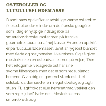
OSTEBOLLER OG
LUCULLUSFLØDEMASSE
Blandt hans opskrifter er adskillige varme osteretter,
fx osteboller, der minder om de franske gougères,
som i dag er hyppige indslag ikke på
smørrebrødsrestauranter men på franske
gourmetrestauranter af høj klasse. En anden opskrift
er på ”Lucullusflødemasse”, lavet af rygeost blandet
med fløde og mayonnaise. Ikke mindre. Og så giver
mesterkokken en osteadvarsel med på vejen; “Den
helt ældgamle, vellagrede ost har sine
svorne tilhængere, men det er som regel blandt
herrerne. Giv aldrig en gammel stærk ost til et
selskab, da den sætter en meget ubehagelig lugt i
stuen. Til jagtfrokost eller herrenatmad vækker den
som regel jubel,” lyder det i Mesterkokkens
smørrebrødsbog.