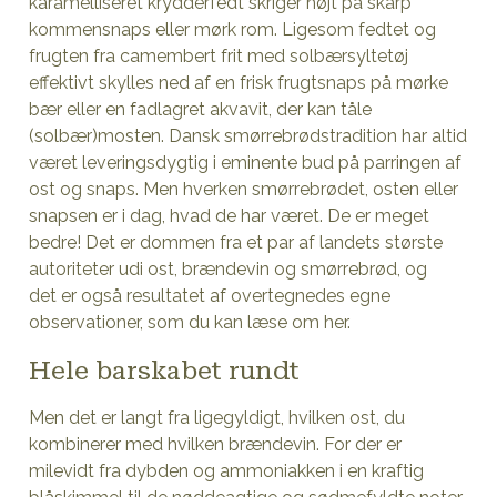
karamelliseret krydderfedt skriger højt på skarp
kommensnaps eller mørk rom. Ligesom fedtet og
frugten fra camembert frit med solbærsyltetøj
effektivt skylles ned af en frisk frugtsnaps på mørke
bær eller en fadlagret akvavit, der kan tåle
(solbær)mosten. Dansk smørrebrødstradition har altid
været leveringsdygtig i eminente bud på parringen af
ost og snaps. Men hverken smørrebrødet, osten eller
snapsen er i dag, hvad de har været. De er meget
bedre! Det er dommen fra et par af landets største
autoriteter udi ost, brændevin og smørrebrød, og
det er også resultatet af overtegnedes egne
observationer, som du kan læse om her.
Hele barskabet rundt
Men det er langt fra ligegyldigt, hvilken ost, du
kombinerer med hvilken brændevin. For der er
milevidt fra dybden og ammoniakken i en kraftig