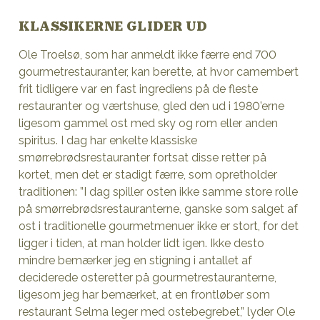
KLASSIKERNE GLIDER UD
Ole Troelsø, som har anmeldt ikke færre end 700
gourmetrestauranter, kan berette, at hvor camembert
frit tidligere var en fast ingrediens på de fleste
restauranter og værtshuse, gled den ud i 1980’erne
ligesom gammel ost med sky og rom eller anden
spiritus. I dag har enkelte klassiske
smørrebrødsrestauranter fortsat disse retter på
kortet, men det er stadigt færre, som opretholder
traditionen: ”I dag spiller osten ikke samme store rolle
på smørrebrødsrestauranterne, ganske som salget af
ost i traditionelle gourmetmenuer ikke er stort, for det
ligger i tiden, at man holder lidt igen. Ikke desto
mindre bemærker jeg en stigning i antallet af
deciderede osteretter på gourmetrestauranterne,
ligesom jeg har bemærket, at en frontløber som
restaurant Selma leger med ostebegrebet,” lyder Ole