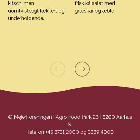
kitsch, men
frisk kålsalat med
uomtvisteligt lækkert og
græskar og æble
Spicy cheese tops og vinterl
underholdende.
Ostefondue
© Mejeriforeningen | Agro Food Park 26 | 8200 Aarhus
N
Telefon +45 8731 2000 og 3339 4000