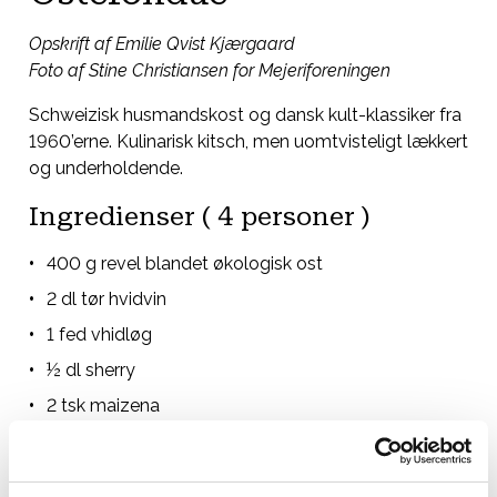
Opskrift af Emilie Qvist Kjærgaard
Foto af Stine Christiansen for Mejeriforeningen
Schweizisk husmandskost og dansk kult-klassiker fra
1960’erne. Kulinarisk kitsch, men uomtvisteligt lækkert
og underholdende.
Ingredienser ( 4 personer )
400 g revel blandet økologisk ost
2 dl tør hvidvin
1 fed vhidløg
½ dl sherry
2 tsk maizena
1 tsk citronsaft
friskkværnet peber og muskatnød