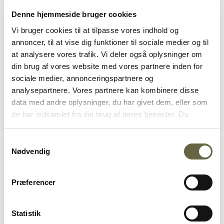
Goft brød, cornichoner, kogte og bagte kartofler og
Denne hjemmeside bruger cookies
andre råvarer til at dyppe efter humør
Vi bruger cookies til at tilpasse vores indhold og
Sådan gør du
annoncer, til at vise dig funktioner til sociale medier og til
at analysere vores trafik. Vi deler også oplysninger om
Bland osten med hvidvinen og lad den trække i ca. 2
din brug af vores website med vores partnere inden for
timer.
sociale medier, annonceringspartnere og
Smelt ost og hvidvin ved lav varme i en tykbundet
analysepartnere. Vores partnere kan kombinere disse
gryde sammen med citronsaft. Rør jævnligt.
data med andre oplysninger, du har givet dem, eller som
de har indsamlet fra din brug af deres tjenester. Du
Når osten er smeltet, røres maizenaen med sherry og
samtykker til vores cookies, hvis du fortsætter med at
tilsættes ostemassen. Lad det koge godt igennem
anvende vores hjemmeside. Se hvilke cookies der
Samtykkevalg
under omrøring. Smag til med sort peber og
anvendes på ostogko.dk og ændre dit samtykke
her
.
Nødvendig
muskatnød.
Kog cirka 1 l vand op, og skold fonduegryden inden
brug, så den er varm, når ostemassen kommer i.
Præferencer
Gnid hvidløget på indersiden af gryden.
Statistik
Hold fonduen varm over en varmekilde, og rør rundt i