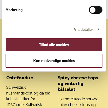
ostemassen, når du dypper. Så skiller den ikke så let.
Marketing
Vis detaljer
Find flere opskrifter med smeltet ost
her
Tillad alle cookies
Kun nødvendige cookies
Ostefondue
Spicy cheese tops
og vinterlig
Schweizisk
kålsalat
husmandskost og dansk
kult-klassiker fra
Hjemmelavede sprøde
1960’erne. Kulinarisk
spicy cheese tops og