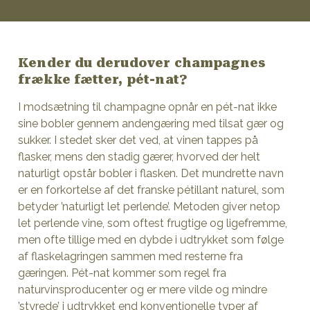
Kender du derudover champagnes
frække fætter, pét-nat?
I modsætning til champagne opnår en pét-nat ikke
sine bobler gennem andengæring med tilsat gær og
sukker. I stedet sker det ved, at vinen tappes på
flasker, mens den stadig gærer, hvorved der helt
naturligt opstår bobler i flasken. Det mundrette navn
er en forkortelse af det franske pétillant naturel, som
betyder ’naturligt let perlende’. Metoden giver netop
let perlende vine, som oftest frugtige og ligefremme,
men ofte tillige med en dybde i udtrykket som følge
af flaskelagringen sammen med resterne fra
gæringen. Pét-nat kommer som regel fra
naturvinsproducenter og er mere vilde og mindre
’styrede’ i udtrykket end konventionelle typer af