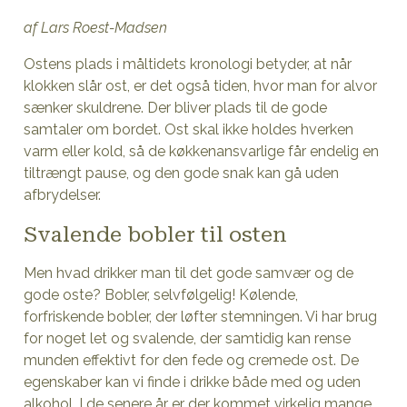
af Lars Roest-Madsen
Ostens plads i måltidets kronologi betyder, at når
klokken slår ost, er det også tiden, hvor man for alvor
sænker skuldrene. Der bliver plads til de gode
samtaler om bordet. Ost skal ikke holdes hverken
varm eller kold, så de køkkenansvarlige får endelig en
tiltrængt pause, og den gode snak kan gå uden
afbrydelser.
Svalende bobler til osten
Men hvad drikker man til det gode samvær og de
gode oste? Bobler, selvfølgelig! Kølende,
forfriskende bobler, der løfter stemningen. Vi har brug
for noget let og svalende, der samtidig kan rense
munden effektivt for den fede og cremede ost. De
egenskaber kan vi finde i drikke både med og uden
alkohol. I de senere år er der kommet virkelig mange