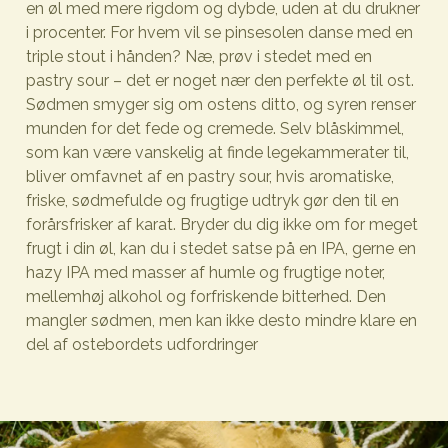
en øl med mere rigdom og dybde, uden at du drukner
i procenter. For hvem vil se pinsesolen danse med en
triple stout i hånden? Næ, prøv i stedet med en
pastry sour – det er noget nær den perfekte øl til ost.
Sødmen smyger sig om ostens ditto, og syren renser
munden for det fede og cremede. Selv blåskimmel,
som kan være vanskelig at finde legekammerater til,
bliver omfavnet af en pastry sour, hvis aromatiske,
friske, sødmefulde og frugtige udtryk gør den til en
forårsfrisker af karat. Bryder du dig ikke om for meget
frugt i din øl, kan du i stedet satse på en IPA, gerne en
hazy IPA med masser af humle og frugtige noter,
mellemhøj alkohol og forfriskende bitterhed. Den
mangler sødmen, men kan ikke desto mindre klare en
del af ostebordets udfordringer