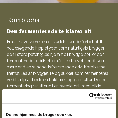
Kombucha
Den fermenterede te klarer alt
Fra at have været en drik udelukkende forbeholdt
helsesøgende hippietyper, som naturligvis brygger
den i store patentglas hjemme i bryggerset, er den
fermenterede tedrik efterhånden blevet kendt som
mere end en sundhedsfremmende drik. Kombucha
fremstilles af brygget te og sukker, som fermenteres
ved hjælp af både en bakterie- og gærkultur. Denne
fermentering resulterer i en syrerig drik med blide
bobler, en smule sødme og et aromatisk udtryk,
og kombuchaen kan smagssættes med alt fra kaffe
til mange forskellige frugter. Kombuchaens meget
forfriskende, rensende syre, dens komplekse aroma
Denne hjemmeside bruger cookies
og lette sødme gør den til en næsten uovertruffen