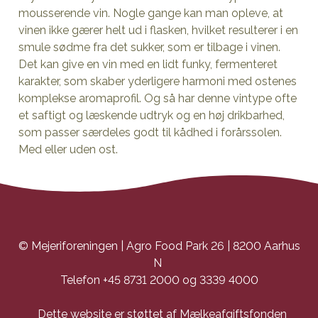
mousserende vin. Nogle gange kan man opleve, at
vinen ikke gærer helt ud i flasken, hvilket resulterer i en
smule sødme fra det sukker, som er tilbage i vinen.
Det kan give en vin med en lidt funky, fermenteret
karakter, som skaber yderligere harmoni med ostenes
komplekse aromaprofil. Og så har denne vintype ofte
et saftigt og læskende udtryk og en høj drikbarhed,
som passer særdeles godt til kådhed i forårssolen.
Med eller uden ost.
© Mejeriforeningen | Agro Food Park 26 | 8200 Aarhus
N
Telefon +45 8731 2000 og 3339 4000
Dette website er støttet af Mælkeafgiftsfonden