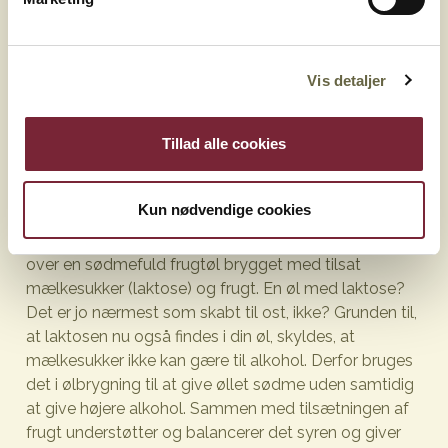
Surt show
For bare 20 år siden var variationen på de danske
ølhylder stadig meget begrænset. Vi var nået forbi
Vis detaljer
spørgsmålet om Tuborg eller Hof, men ikke langt. I
dag er ølafdelingen i ethvert velassorteret
supermarked et rent slaraffenland af humledrik i
Tillad alle cookies
utallige subgenrer. Én af de nyere er de såkaldte
pastry sours. Hvor en klassisk sour-øl som regel er
Kun nødvendige cookies
ganske tør, let og med høj, forfriskende syre, er der
mere tyngde at hente i en pastry sour, som dækker
over en sødmefuld frugtøl brygget med tilsat
mælkesukker (laktose) og frugt. En øl med laktose?
Det er jo nærmest som skabt til ost, ikke? Grunden til,
at laktosen nu også findes i din øl, skyldes, at
mælkesukker ikke kan gære til alkohol. Derfor bruges
det i ølbrygning til at give øllet sødme uden samtidig
at give højere alkohol. Sammen med tilsætningen af
frugt understøtter og balancerer det syren og giver