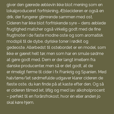
giver den gærede æblevin ikke blot mening som en
lokalproduceret forfriskning. Æblecideren er også en
drik, der fungerer glimrende sammen med ost.
Cideren har ikke blot forfriskende syre – dens æblede
frugtighed matcher også virkelig godt med de fine
frugtnoter i de faste modne oste og som aromatisk
modspil til de dybe, dyriske toner i rødkit og
gedeoste. Allerbedst til ostebordet er en model, som
ikke er gæret helt tør, men som har en smule sødme
at gøre godt med. Dem er der langt imellem fra
danske producenter, men så er det godt, at de
er rimeligt ferme til cider i fx Frankrig og Spanien. Med
halvtørre/let sødmefulde udgaver klarer cideren de
fleste oste, du kan finde på at kaste efter den. Og så
er cideren tilmed let, liflig og med lav alkoholprocent
– perfekt til en forårsfrokost, hvor én eller anden jo
skal køre hjem.