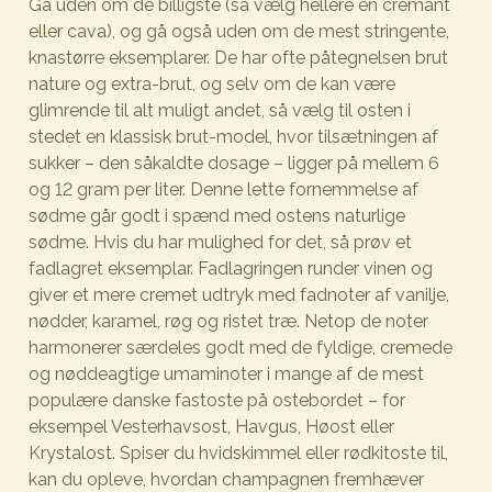
Gå uden om de billigste (så vælg hellere en crémant
eller cava), og gå også uden om de mest stringente,
knastørre eksemplarer. De har ofte påtegnelsen brut
nature og extra-brut, og selv om de kan være
glimrende til alt muligt andet, så vælg til osten i
stedet en klassisk brut-model, hvor tilsætningen af
sukker – den såkaldte dosage – ligger på mellem 6
og 12 gram per liter. Denne lette fornemmelse af
sødme går godt i spænd med ostens naturlige
sødme. Hvis du har mulighed for det, så prøv et
fadlagret eksemplar. Fadlagringen runder vinen og
giver et mere cremet udtryk med fadnoter af vanilje,
nødder, karamel, røg og ristet træ. Netop de noter
harmonerer særdeles godt med de fyldige, cremede
og nøddeagtige umaminoter i mange af de mest
populære danske fastoste på ostebordet – for
eksempel Vesterhavsost, Havgus, Høost eller
Krystalost. Spiser du hvidskimmel eller rødkitoste til,
kan du opleve, hvordan champagnen fremhæver