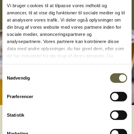
Vi bruger cookies til at tilpasse vores indhold og
ledsager til ostebordet. Den klarer alt! Prøv den.
annoncer, til at vise dig funktioner til sociale medier og til
at analysere vores trafik. Vi deler også oplysninger om
din brug af vores website med vores partnere inden for
sociale medier, annonceringspartnere og
analysepartnere. Vores partnere kan kombinere disse
data med andre oplysninger, du har givet dem, eller som
de har indsamlet fra din brug af deres tjenester. Du
samtykker til vores cookies, hvis du fortsætter med at
anvende vores hjemmeside. Se hvilke cookies der
Samtykkevalg
anvendes på ostogko.dk og ændre dit samtykke
her
.
Nødvendig
Præferencer
Statistik
Øl
Marketing