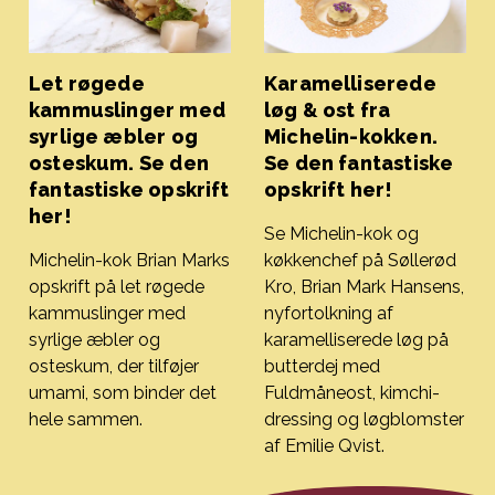
Let røgede
Karamelliserede
kammuslinger med
løg & ost fra
syrlige æbler og
Michelin-kokken.
osteskum. Se den
Se den fantastiske
fantastiske opskrift
opskrift her!
her!
Se Michelin-kok og
Michelin-kok Brian Marks
køkkenchef på Søllerød
opskrift på let røgede
Kro, Brian Mark Hansens,
kammuslinger med
nyfortolkning af
syrlige æbler og
karamelliserede løg på
osteskum, der tilføjer
butterdej med
umami, som binder det
Fuldmåneost, kimchi-
hele sammen.
dressing og løgblomster
Let røgede kammuslinger med syrlige æbler og osteskum. 
af Emilie Qvist.
Karamelliserede løg & ost fra