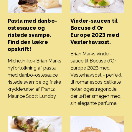
Pasta med danbo-
Vinder-saucen til
ostesauce og
Bocuse d’Or
ristede svampe.
Europe 2023 med
Find den lækre
Vesterhavsost.
opskrift!
Brian Marks vinder-
Michelin-kok Brian Marks
sauce til Bocuse d’Or
nyfortolkning af pasta
Europe 2023 med
med danbo-ostesauce,
Vesterhavsost - perfekt
ristede svampe og friske
til romanescos delikate
krydderurter af Frantz
noter, ogestragonolie,
Maurice Scott Lundby.
der løfter smagen med
Pasta med danbo-ostesauce og ristede svampe. Find den 
sin elegante parfume.
Vinder-saucen til Bocuse d’