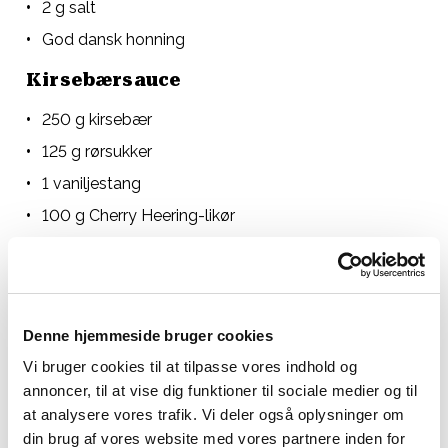
2 g salt
God dansk honning
Kirsebærsauce
250 g kirsebær
125 g rørsukker
1 vaniljestang
100 g Cherry Heering-likør
100 g tranebærsaft
Maizena
Kirsebærgranité
Denne hjemmeside bruger cookies
100 g kirsebærsaft, usødet
Vi bruger cookies til at tilpasse vores indhold og
annoncer, til at vise dig funktioner til sociale medier og til
5 g timian
at analysere vores trafik. Vi deler også oplysninger om
2 kardemommekapsler
din brug af vores website med vores partnere inden for