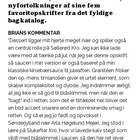
nyfortolkninger af sine fem
favoritopskrifter fra det fyldige
bagkatalog.
BRIANS KOMMENTAR
"Dessert ligger mit hjerte meget nær og spiller også
en central rolle på Søllerød Kro. Jeg kan ikke lade
være med at tænke på jul, når jeg ser denne opskrift,
så saucen i min version er også baseret på min
klassiske kirsebærsauce til juleaften. Granitéen frisker
den op, mens timianolien giver et urtet element, som
skaber kompleksitet og dybde. Jeg indrømmer ærligt,
at jeg ikke er så god til blåskimmel, men når den er
”bagt” ind i retten, som det er tilfældet her, bliver det
en blid accent snarere end en dominerende smag i
retten. Og så er jeg jo født og opvokset i
Sønderjylland nær Arla Høgelund Mejeri. Jeg stod i
lære på Slukefter Kro, hvor vi lavede kalv stegt som
vildt med blåskimmel i saucen, så den her ret giver