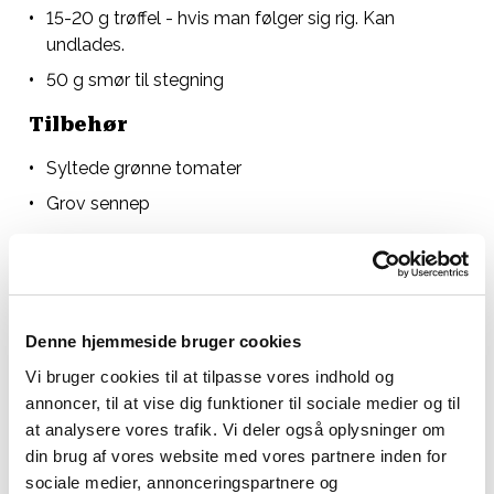
15-20 g trøffel - hvis man følger sig rig. Kan
undlades.
50 g smør til stegning
Tilbehør
Syltede grønne tomater
Grov sennep
Sådan gør du
Syltede morkler:
Denne hjemmeside bruger cookies
Bring vand, æbleeddike og honning i kog. Kom
Vi bruger cookies til at tilpasse vores indhold og
morklerne i og lad dem simre 5 minutter i syltelagen.
annoncer, til at vise dig funktioner til sociale medier og til
Lad dem efterfølgende trække 30 minutter.
at analysere vores trafik. Vi deler også oplysninger om
Sandwich:
din brug af vores website med vores partnere inden for
sociale medier, annonceringspartnere og
Smør surdejsbrødet med mayonnaise og grov