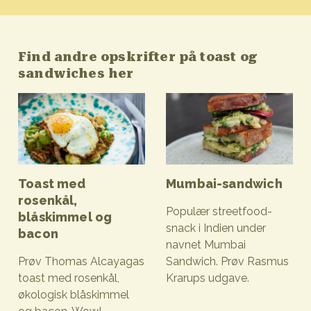
Find andre opskrifter på toast og
sandwiches her
Toast med
Mumbai-sandwich
rosenkål,
Populær streetfood-
blåskimmel og
snack i Indien under
bacon
navnet Mumbai
Prøv Thomas Alcayagas
Sandwich. Prøv Rasmus
toast med rosenkål,
Krarups udgave.
Mumbai-sandwich
økologisk blåskimmel