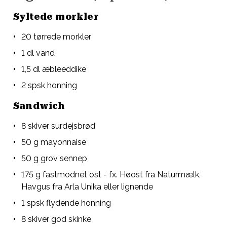
Syltede morkler
20 tørrede morkler
1 dl vand
1,5 dl æbleeddike
2 spsk honning
Sandwich
8 skiver surdejsbrød
50 g mayonnaise
50 g grov sennep
175 g fastmodnet ost - fx. Høost fra Naturmælk,
Havgus fra Arla Unika eller lignende
1 spsk flydende honning
8 skiver god skinke