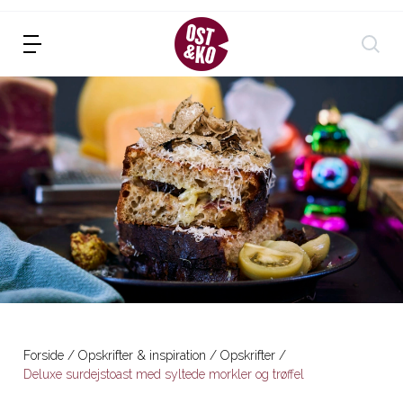
Forside
Opskrifter & inspiration
Opskrifter
Deluxe surdejstoast med syltede morkler og trøffel