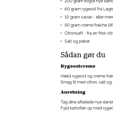
200 gram kogte nye dansk
60 gram rygeost fra Løgi
10 gram caviar - eller mer
50 gram creme fraiche 18%
Citronsaft - fra en frisk cit
Salt og peber
Sådan gør du
Rygeostcreme
Hæld rygeost og creme fraich
Smag til med citron, salt og
Anretning
Tag dine afkølede nye danske
Fyld kartoflen op med rygeos