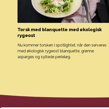
Torsk med blanquette med økologisk
rygeost
Nu kommer torsken i spotlightet, når den serveres
med økologisk rygeost blanquette, grønne
asparges og syltede perleløg.
Torsk med blanquette med økologisk rygeost