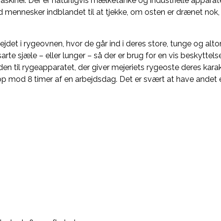
askiner. Der er naturligvis mælketanke og industrielle appara
id mennesker indblandet til at tjekke, om osten er drænet nok,
ejdet i rygeovnen, hvor de går ind i deres store, tunge og alto
rte sjæle – eller lunger – så der er brug for en vis beskyttelse
den til rygeapparatet, der giver mejeriets rygeoste deres kara
 op mod 8 timer af en arbejdsdag. Det er svært at have and