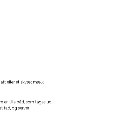
saft eller et skvæt mælk.
e en lille båd, som tages ud.
 fad, og servér.