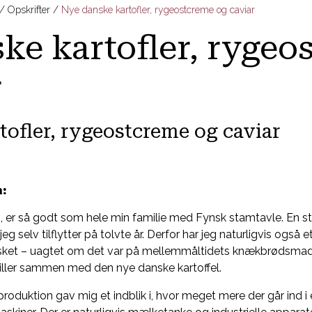
Opskrifter
Nye danske kartofler, rygeostcreme og caviar
ke kartofler, rygeo
r
ofler, rygeostcreme og caviar
n:
g, er så godt som hele min familie med Fynsk stamtavle. En s
eg selv tilflytter på tolvte år. Derfor har jeg naturligvis også 
elsket – uagtet om det var på mellemmåltidets knækbrødsmadd
piller sammen med den nye danske kartoffel.
oduktion gav mig et indblik i, hvor meget mere der går ind i