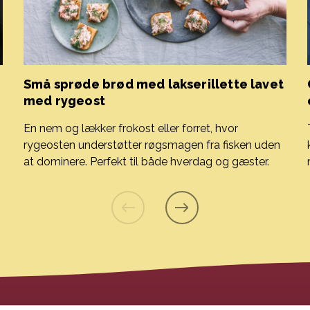
Små sprøde brød med lakserillette lavet
med rygeost
En nem og lækker frokost eller forret, hvor
rygeosten understøtter røgsmagen fra fisken uden
at dominere. Perfekt til både hverdag og gæster.
Små sprøde brød med lakserillette lavet med rygeost