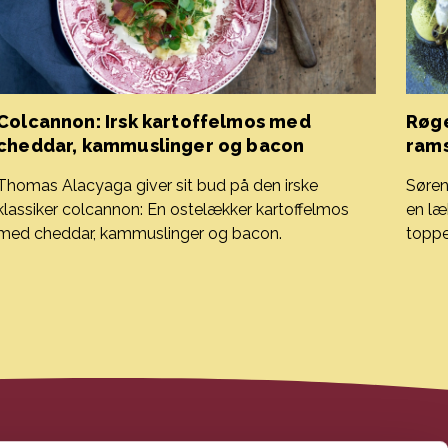
Colcannon: Irsk kartoffelmos med
Røge
cheddar, kammuslinger og bacon
rams
Thomas Alacyaga giver sit bud på den irske
Søren
klassiker colcannon: En ostelækker kartoffelmos
en læ
med cheddar, kammuslinger og bacon.
toppe
Colcannon: Irsk kartoffelmos med cheddar, kammuslinger og
Røged