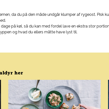
 cremen, da du på den måde undgår klumper af rygeost. Pisk kun 
med.
 dage på køl, så du kan med fordel lave en ekstra stor portion,
ppen og hvad du ellers måtte have lyst til.
kaldyr her