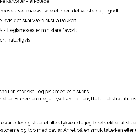
e kartofler - afkølede
smose - sødmælksbaseret, men det vidste du jo godt
e, hvis det skal være ekstra lækkert
 - Løgismoses er min klare favorit
ron, naturligvis
e i en stor skål, og pisk med et piskeris.
 peber. Er cremen meget tyk, kan du benytte lidt ekstra citron
 kartofler og skær et lille stykke ud – jeg foretrækker at skær
tcreme og top med caviar. Anret på en smuk tallerken eller et