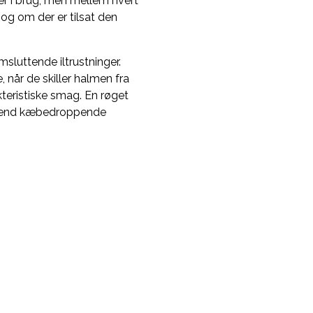
ter i brug, men mellem hvert
 og om der er tilsat den
msluttende iltrustninger.
, når de skiller halmen fra
kteristiske smag. En røget
et end kæbedroppende