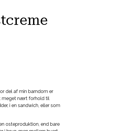
stcreme
tor del af min barndom er
et meget nært forhold til
er, i en sandwich, eller som
 en osteproduktion, end bare