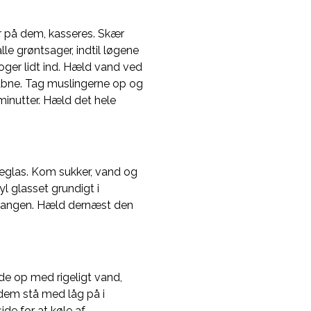
er på dem, kasseres. Skær
le grøntsager, indtil løgene
oger lidt ind. Hæld vand ved
 åbne. Tag muslingerne op og
minutter. Hæld det hele
teglas. Kom sukker, vand og
l glasset grundigt i
stangen. Hæld dernæst den
de op med rigeligt vand,
 dem stå med låg på i
ide for at køle af.