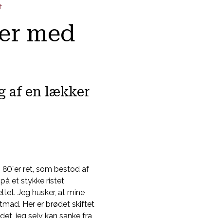
t
ler med
g af en lækker
 80´er ret, som bestod af
å et stykke ristet
ltet. Jeg husker, at mine
tmad. Her er brødet skiftet
 det, jeg selv kan sanke fra