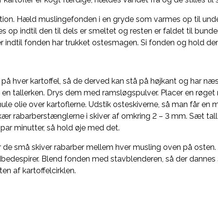
ktion. Hæld muslingefonden i en gryde som varmes op til und
op indtil den til dels er smeltet og resten er faldet til bun
r indtil fonden har trukket ostesmagen. Si fonden og hold den 
på hver kartoffel, så de derved kan stå på højkant og har næs
på en tallerken. Drys dem med ramsløgspulver. Placer en røge
 smule olie over kartoflerne. Udstik osteskiverne, så man får e
Skær rabarberstænglerne i skiver af omkring 2 – 3 mm. Sæt tall
 par minutter, så hold øje med det.
er de små skiver rabarber mellem hver musling oven på oste
rødbedespirer. Blend fonden med stavblenderen, så der danne
 af kartoffelcirklen.