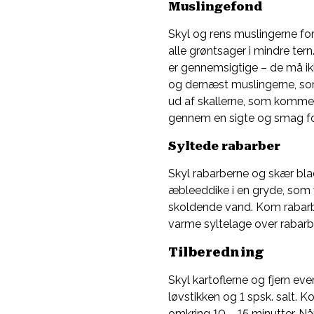
Muslingefond
Skyl og rens muslingerne fo
alle grøntsager i mindre ter
er gennemsigtige – de må ikk
og dernæst muslingerne, som
ud af skallerne, som kommes 
gennem en sigte og smag fo
Syltede rabarber
Skyl rabarberne og skær blad
æbleeddike i en gryde, som v
skoldende vand. Kom rabarb
varme syltelage over rabarbe
Tilberedning
Skyl kartoflerne og fjern ev
løvstikken og 1 spsk. salt. 
omkring 10 – 15 minutter. Når