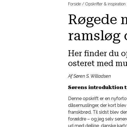
Forside
Opskrifter & inspiration
Røgede m
ramsløg o
Her finder du o
osteret med mu
Af Søren S. Willadsen
Sørens introduktion ti
Denne opskrift er en nyforto
dåsemuslinger, der kort ble
franskbrød. Til sidst blev de
forældre – og jeg selv sene
ud med dejlige, danske kartof