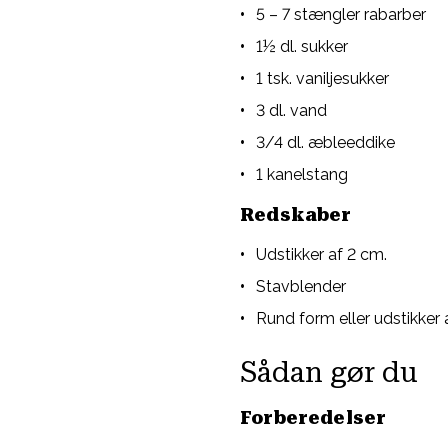
5 – 7 stængler rabarber
1½ dl. sukker
1 tsk. vaniljesukker
3 dl. vand
3/4 dl. æbleeddike
1 kanelstang
Redskaber
Udstikker af 2 cm.
Stavblender
Rund form eller udstikker
Sådan gør du
Forberedelser