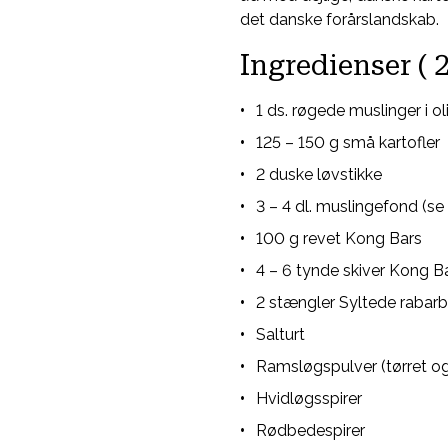
det danske forårslandskab.
Ingredienser ( 
1 ds. røgede muslinger i ol
125 – 150 g små kartofler
2 duske løvstikke
3 – 4 dl. muslingefond (se
100 g revet Kong Bars
4 – 6 tynde skiver Kong B
2 stængler Syltede rabarb
Salturt
Ramsløgspulver (tørret og
Hvidløgsspirer
Rødbedespirer