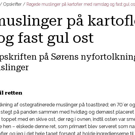
Opskrifter
Røgede muslinger på kartofler med ramsløg og fast gul os
uslinger på kartof
g fast gul ost
pskriften på Sørens nyfortolknin
slinger
l retten
lkning af ostegratinerede muslinger på toastbrød; en 70´er og
v stegt på panden sammen med hvidløg og dernæst placeret p
r toppet med en skive ost, der røg i ovnen, indtil osten var sme
re hen – elskede denne ret, som primært blev serveret som na
ler, og jeg i det hele taget forsøgt at holde ingredienserne til