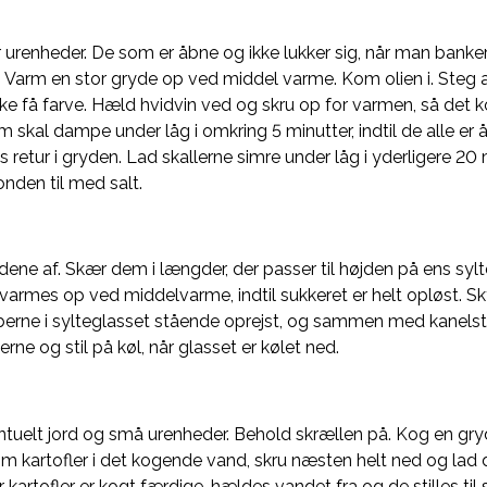
r urenheder. De som er åbne og ikke lukker sig, når man bank
n. Varm en stor gryde op ved middel varme. Kom olien i. Steg al
e få farve. Hæld hvidvin ved og skru op for varmen, så det k
 skal dampe under låg i omkring 5 minutter, indtil de alle er
retur i gryden. Lad skallerne simre under låg i yderligere 20 
nden til med salt.
ene af. Skær dem i længder, der passer til højden på ens syl
armes op ved middelvarme, indtil sukkeret er helt opløst. Sky
erne i sylteglasset stående oprejst, og sammen med kanel
rne og stil på køl, når glasset er kølet ned.
entuelt jord og små urenheder. Behold skrællen på. Kog en gry
Kom kartofler i det kogende vand, skru næsten helt ned og lad
 kartofler er kogt færdige, hældes vandet fra og de stilles til s