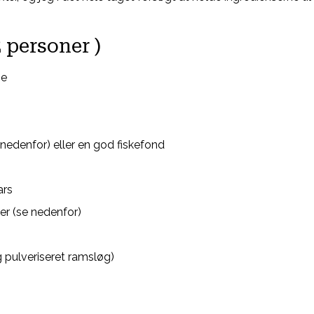
2 personer )
ie
 nedenfor) eller en god fiskefond
ars
er (se nedenfor)
 pulveriseret ramsløg)