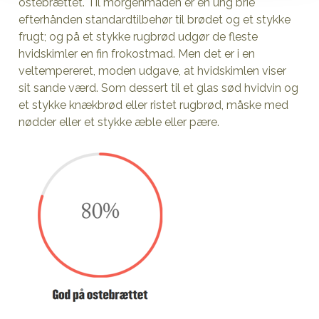
ostebrættet. Til morgenmaden er en ung brie
efterhånden standardtilbehør til brødet og et stykke
frugt; og på et stykke rugbrød udgør de fleste
hvidskimler en fin frokostmad. Men det er i en
veltempereret, moden udgave, at hvidskimlen viser
sit sande værd. Som dessert til et glas sød hvidvin og
et stykke knækbrød eller ristet rugbrød, måske med
nødder eller et stykke æble eller pære.