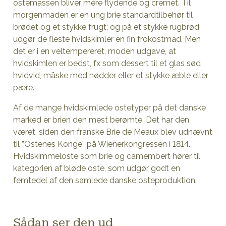
ostemassen bliver mere flydende og cremet. Til
morgenmaden er en ung brie standardtilbehør til
brødet og et stykke frugt; og på et stykke rugbrød
udgør de fleste hvidskimler en fin frokostmad. Men
det er i en veltempereret, moden udgave, at
hvidskimlen er bedst, fx som dessert til et glas sød
hvidvid, måske med nødder eller et stykke æble eller
pære.
Af de mange hvidskimlede ostetyper på det danske
marked er brien den mest berømte. Det har den
været, siden den franske Brie de Meaux blev udnævnt
til ”Ostenes Konge” på Wienerkongressen i 1814.
Hvidskimmeloste som brie og camembert hører til
kategorien af bløde oste, som udgør godt en
femtedel af den samlede danske osteproduktion.
Sådan ser den ud