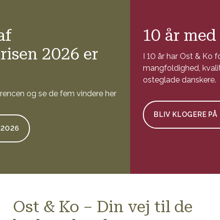
10 år med Ost & Ko
I 10 år har Ost & Ko formidlet dansk osts
mangfoldighed, kvalitet og smagsmæssige rigdom til
osteglade danskere.
BLIV KLOGERE PÅ OST & KO
Ost & Ko – Din vej til de