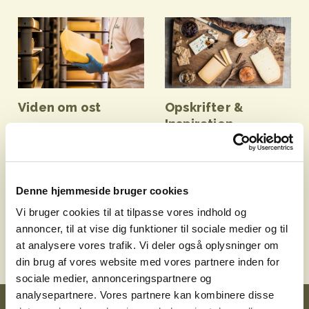
Viden om ost
Opskrifter &
Inspiration
Få viden om ost,
ostetyper, ostens
Her finder du masser af
historie og smag. Bliv
osteinspiration og lækre
klogere her.
opskrifter med ost
Denne hjemmeside bruger cookies
Viden om ost
Opskrifter & Inspiration
Vi bruger cookies til at tilpasse vores indhold og
annoncer, til at vise dig funktioner til sociale medier og til
at analysere vores trafik. Vi deler også oplysninger om
din brug af vores website med vores partnere inden for
sociale medier, annonceringspartnere og
analysepartnere. Vores partnere kan kombinere disse